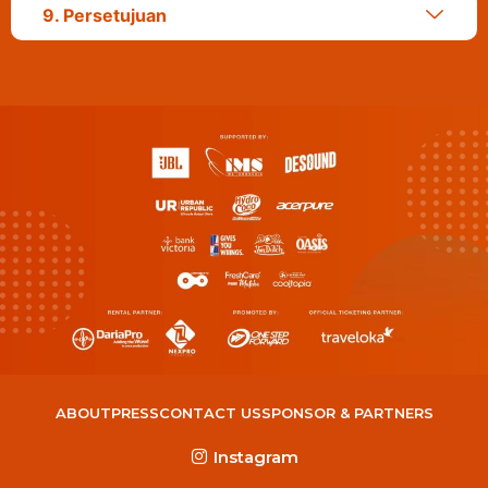
9. Persetujuan
ABOUT
PRESS
CONTACT US
SPONSOR & PARTNERS
Instagram