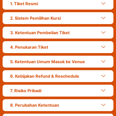
1. Tiket Resmi
2. Sistem Pemilihan Kursi​
3. Ketentuan Pembelian Tiket
4. Penukaran Tiket​
5. Ketentuan Umum Masuk ke Venue
6. Kebijakan Refund & Reschedule​
7. Risiko Pribadi
8. Perubahan Ketentuan